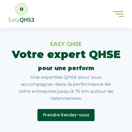
Aller
au
contenu
EASY QHSE
Votre expert QHSE
p
o
u
r
u
n
e
p
e
r
f
o
r
m
a
n
Une expertise QHSE pour vous
accompagner dans la performance de
votre entreprise jusqu’à 75 km autour de
Valenciennes.
Prendre Rendez-vous