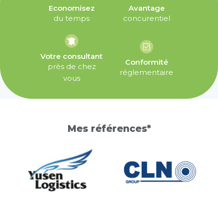
Economisez
Avantage
du temps
concurentiel
Votre consultant
Conformité
près de chez
réglementaire
vous
Mes références*