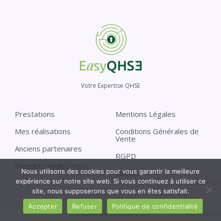
Votre Expertise QHSE
Prestations
Mentions Légales
Mes réalisations
Conditions Générales de
Vente
Anciens partenaires
RGPD
Prendre rendez-vous
Nous utilisons des cookies pour vous garantir la meilleure
Contact
expérience sur notre site web. Si vous continuez à utiliser ce
site, nous supposerons que vous en êtes satisfait.
Accepter
Refuser
Politique de confidentialité
Réalisé par Comxpress